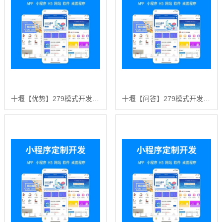
十堰【优势】279模式开发：深度解析与企业赋能白皮书【279模式开发案例分析】【哪家好?】
十堰【问答】279模式开发：深度解析与未来趋势报告【279模式开发技术详解】【有什么用?】