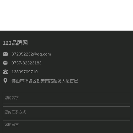
123品牌网
372952232@qq.com
0757-82323183
13809709710
佛山市禅城区朝安南路超发大厦首层