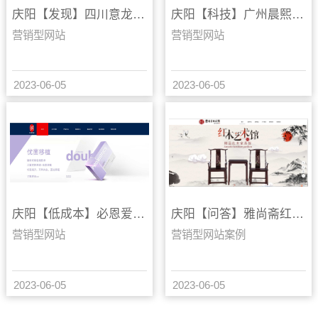
庆阳【发现】四川意龙科纺集团有限公司【怎么做?】
庆阳【科技】广州晨熙服饰鞋业有限公司【很重要?】
营销型网站
营销型网站
2023-06-05
2023-06-05
庆阳【低成本】必恩爱（广州）健康管理咨询有限公司【什么意思?】
庆阳【问答】雅尚斋红木家具【很重要?】
营销型网站
营销型网站案例
2023-06-05
2023-06-05