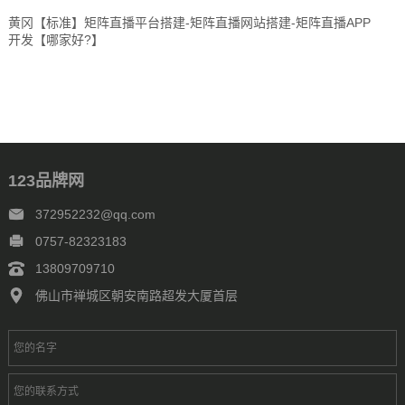
黄冈【标准】矩阵直播平台搭建-矩阵直播网站搭建-矩阵直播APP
开发【哪家好?】
123品牌网
372952232@qq.com
0757-82323183
13809709710
佛山市禅城区朝安南路超发大厦首层