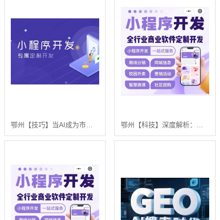
鄂州【技巧】当AI成为市场的守门人：一场关于【geo搜索优化系统开发】的破局时刻【是什么?】
鄂州【科技】深度解析：舌诊软件系统开发——技术、挑战与浩广网络的AI驱动解决方案【哪家好?】